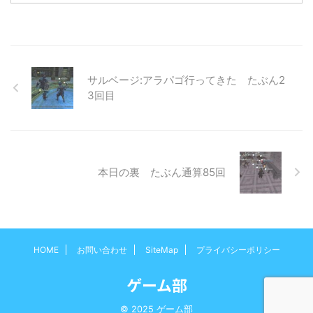
ト「ハロウィンイベント」ではい
ニ ファミリーコンピュータ。
ろいろとお得なポイントがある。
2016年11月10日より5,980円(税
特定ポケモンのPOP率が大幅上昇
別)で発売となったニンテンドー
イベント期間中は特定のポケモン
クラシックミニFCは、当時のサ
の出現率が大幅にアップしてい
イズより60%小型化して本体内部
る。 そのかわり通常のポケモン
に1983年から1993年に発売され
サルベージ:アラパゴ行ってきた たぶん2
だけでなく、今まで出現率の高か
たタイトルの中から選りすぐりの
3回目
ったポッポやコラッタなどのポケ
30本が収録されたゲーム機だ。
モンは出現しにくくなっている。
当時ファコンを遊んでいた世代
栃木県内を2時間ほどぶらぶらし
も、そうじゃない世代にも十分楽
ただけでゴース ...
しめるものに仕上がっているは
ず。 ニンテンドークラシックミ
本日の裏 たぶん通算85回
ニを ...
HOME
お問い合わせ
SiteMap
プライバシーポリシー
ゲーム部
© 2025 ゲーム部