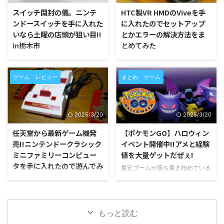
モンGOで1月16日から始まったホ
小学生の低学年ぐらいの頃だった
スイッチ開封の儀。ニンテ
HTC製VR HMDのViveを手
ウエン地方のポケモンを中心にし
だろうか? まさか大人になってか
ンドースイッチを手に入れた
に入れたのでセットアップ
たイベントとして、同じくホウエ
らコロコロコミックを購入する日
いなら土曜の店頭が狙い目!!
とかエラーの解決方法をま
ン地方のポケモンであるグラード
がやってくるとは夢にも思わなか
in栃木市
とめてみた
ンとカイオーガが伝説レイドバト
った。 コロコロコミック1月号に
ルに登場した。 そしてその時期
スプラトゥーン2のエンペラーギ
あまりの人気に発売当初からずっ
ちまたで話題の仮想空間技術。
に合わせるようにスタートしたこ
アという完全限定ギアのシリアル
と品薄状態の続くニンテンドース
最近はプレステーションVRなど
ゲーム
レビュー
まとめ
ゲーム
のイベント。 最強クラスのポケ
コードがオマケで付いてくるとい
イッチ。 ネットショップでは常
が発売開始され話題となってい
モンだけに田舎など人の集まりづ
う。 これは二度と手に入らない
にプレミア価格が付いていて定価
る。 やはりこれからのゲームは
らいジムでは攻略はほぼ ...
系だけにコレクター魂をく ...
での購入がまったくできない状態
バーチャルリアリティ（仮想現
だ。 任天堂のオンラインショッ
実)空間を使った疑似体験の時代
2025/3/20
2025/3/20
プでも定期的に火曜日に数量限定
に突入していくのはそう遠くな
販売をしているが、アクセスの集
い。 ならこの波に乗り遅れては
任天堂から最新ゲーム機発
【ポケモンGO】ハロウィン
中もあってまったく購入すること
だめでしょ。 ということで、
売!!ニンテンドークラシック
イベント開催中!!アメと経験
ができなかった。 ネットショッ
HTCから発売されているVR端末
ミニファミリーコンピュー
値を大量ゲットだぜぇ!
プでは常にこんな状態が続いてい
のHTC Viveを先日サンタさんが
タを手に入れたので遊んでみ
最近ブームが落ち着き始めている
るが、ぶっちゃけ実店舗では定期
靴下に入れたいってくれたのでセ
た
ポケモンGOだが、スマホゲーム
的に入荷がありタイミング次第で
ットアップの方法とか途中遭遇し
の定番である季節イベントがポケ
は購入が可能となってきている。
たエラーの解決方法をまとめてみ
あの伝説の名機ファミリーコンピ
モンGOでも例外なく開催されて
今回なにげなく近所のお店に寄り
た。 Viveについてここに書こう
ュータが1983年7月13日の発売か
いる。 2016年10月26日8時30分
道したら普通に販売されていたの
と思っていたのだがあまりに長く
ら33年の時を経て復活した。 そ
もっと読む
からスタートした初めてのイベン
で衝動買いをしてしまった。 ...
なりそうなので、また別の記 ...
の名もニンテンドークラシックミ