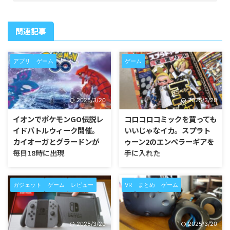
関連記事
アプリ
ゲーム
ゲーム
2025/3/20
2025/3/20
イオンでポケモンGO伝説レ
コロコロコミックを買っても
イドバトルウィーク開催。
いいじゃなイカ。スプラト
カイオーガとグラードンが
ゥーン2のエンペラーギアを
毎日18時に出現
手に入れた
全国のイオンで伝説レイドバトル
最近ハマっているニンテンドース
ウイークが1月22日まで開催中
イッチのスプラトゥーン2。 その
ガジェット
ゲーム
レビュー
VR
まとめ
ゲーム
だ。 ポケモンGOオフィシャルパ
スプラトゥーン2の装備であるギ
ートナーであるイオングループ店
アはさまざまなビジュアルがあり
舗に設置されたジムで、毎日18時
無性に集めたくなってくる。 そ
に伝説レイドバトルのグラードン
んな時に発見したのがコロコロコ
2025/3/20
2025/3/20
とカイオーガが出現する。 ポケ
ミックだ。 最後に購入したのは