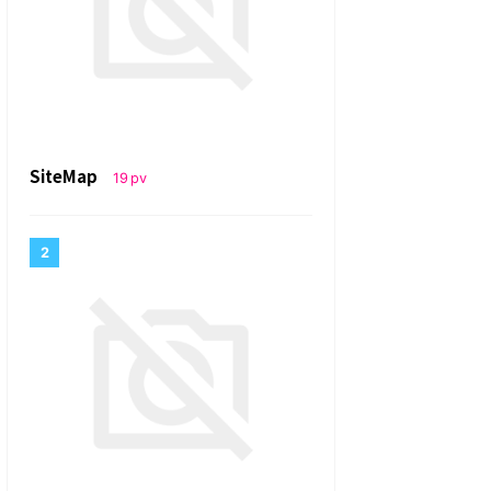
SiteMap
19
pv