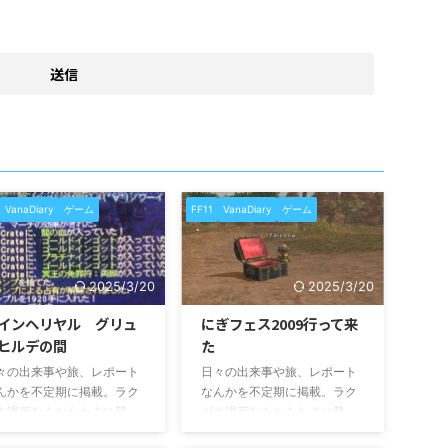
VanaDiary
ゲーム
FF11
VanaDiary
ゲーム
2025/3/20
2025/3/20
インヘリヤル グリュ
にぎフェス2009行って来
ヒルデの間
た
々の出来事や旅、レポート
日々の出来事や旅、レポート
んかを不定期に掲載。ラク
なんかを不定期に掲載。ラク
キ漫画なんかもたまに載っ
ガキ漫画なんかもたまに載っ
ます。
てます。