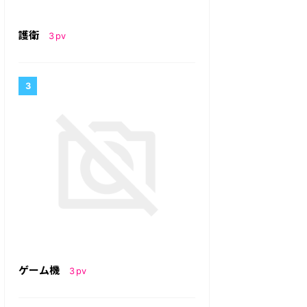
護衛
3
pv
ゲーム機
3
pv