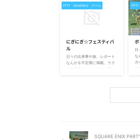
FF11
VanaDiary
ゲーム
FF11
2025/3/20
にぎにぎ☆フェスティバ
ボ
ル
日
な
日々の出来事や旅、レポート
ガ
なんかを不定期に掲載。ラク
て
ガキ漫画なんかもたまに載っ
てます。
SQUARE ENIX PART