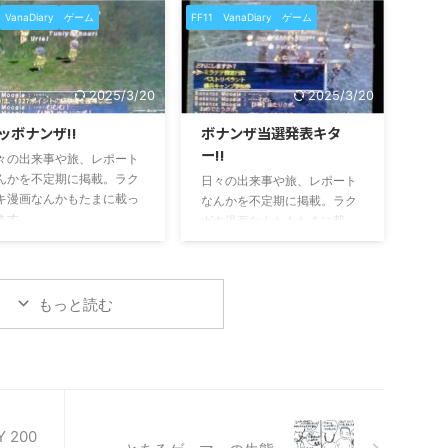
VanaDiary
ゲーム
FF11
VanaDiary
ゲーム
2025/3/20
2025/3/20
ッボナンザ!!
ボナンザ当選発表キタ
ー!!
々の出来事や旅、レポート
んかを不定期に掲載。ラク
日々の出来事や旅、レポート
キ漫画なんかもたまに載っ
なんかを不定期に掲載。ラク
ます。
ガキ漫画なんかもたまに載っ
てます。
もっと読む
Y 200