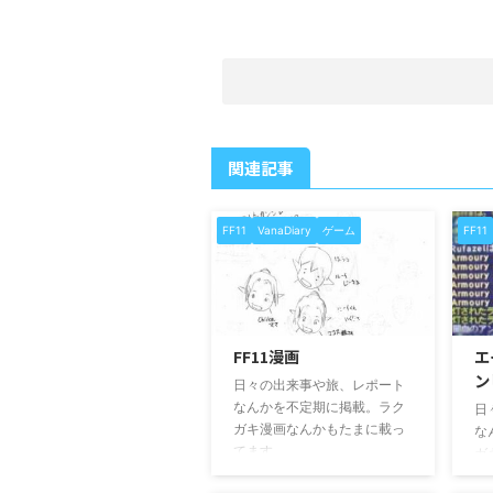
関連記事
FF11
VanaDiary
ゲーム
FF11
2025/3/20
FF11漫画
エ
ン
日々の出来事や旅、レポート
なんかを不定期に掲載。ラク
日
ガキ漫画なんかもたまに載っ
な
てます。
ガ
て