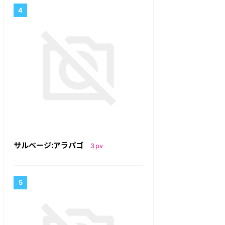
サルベージ:アラパゴ
3
pv