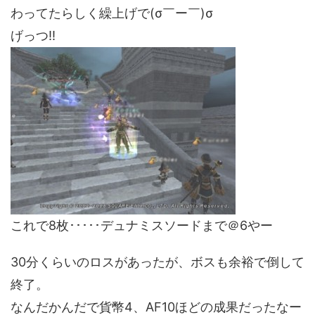
わってたらしく繰上げで(σ￣ー￣)σ
げっつ!!
これで8枚･････デュナミスソードまで＠6やー
30分くらいのロスがあったが、ボスも余裕で倒して
終了。
なんだかんだで貨幣4、AF10ほどの成果だったなー