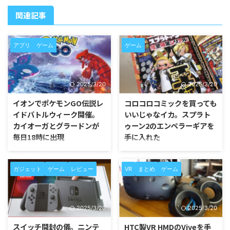
関連記事
アプリ
ゲーム
ゲーム
2025/3/20
2025/3/20
イオンでポケモンGO伝説レ
コロコロコミックを買っても
イドバトルウィーク開催。
いいじゃなイカ。スプラト
カイオーガとグラードンが
ゥーン2のエンペラーギアを
毎日18時に出現
手に入れた
全国のイオンで伝説レイドバトル
最近ハマっているニンテンドース
ウイークが1月22日まで開催中
イッチのスプラトゥーン2。 その
ガジェット
ゲーム
レビュー
VR
まとめ
ゲーム
だ。 ポケモンGOオフィシャルパ
スプラトゥーン2の装備であるギ
ートナーであるイオングループ店
アはさまざまなビジュアルがあり
舗に設置されたジムで、毎日18時
無性に集めたくなってくる。 そ
に伝説レイドバトルのグラードン
んな時に発見したのがコロコロコ
2025/3/20
2025/3/20
とカイオーガが出現する。 ポケ
ミックだ。 最後に購入したのは
モンGOで1月16日から始まったホ
小学生の低学年ぐらいの頃だった
スイッチ開封の儀。ニンテ
HTC製VR HMDのViveを手