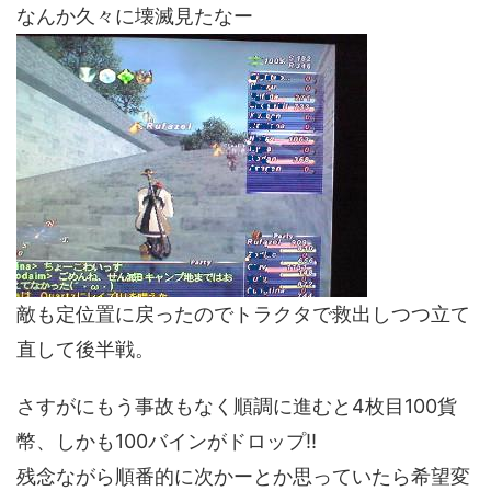
なんか久々に壊滅見たなー
敵も定位置に戻ったのでトラクタで救出しつつ立て
直して後半戦。
さすがにもう事故もなく順調に進むと4枚目100貨
幣、しかも100バインがドロップ!!
残念ながら順番的に次かーとか思っていたら希望変