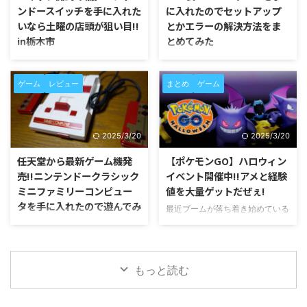
ウエン地方のポケモンを中心にし
だろうか? まさか大人になってか
ンドースイッチを手に入れた
に入れたのでセットアップ
たイベントとして、同じくホウエ
らコロコロコミックを購入する日
いなら土曜の店頭が狙い目!!
とかエラーの解決方法をま
ン地方のポケモンであるグラード
がやってくるとは夢にも思わなか
in栃木市
とめてみた
ンとカイオーガが伝説レイドバト
った。 コロコロコミック1月号に
ルに登場した。 そしてその時期
スプラトゥーン2のエンペラーギ
あまりの人気に発売当初からずっ
ちまたで話題の仮想空間技術。
に合わせるようにスタートしたこ
アという完全限定ギアのシリアル
と品薄状態の続くニンテンドース
最近はプレステーションVRなど
ゲーム
レビュー
まとめ
ゲーム
のイベント。 最強クラスのポケ
コードがオマケで付いてくるとい
イッチ。 ネットショップでは常
が発売開始され話題となってい
モンだけに田舎など人の集まりづ
う。 これは二度と手に入らない
にプレミア価格が付いていて定価
る。 やはりこれからのゲームは
らいジムでは攻略はほぼ ...
系だけにコレクター魂をく ...
での購入がまったくできない状態
バーチャルリアリティ（仮想現
だ。 任天堂のオンラインショッ
実)空間を使った疑似体験の時代
2025/3/20
2025/3/20
プでも定期的に火曜日に数量限定
に突入していくのはそう遠くな
販売をしているが、アクセスの集
い。 ならこの波に乗り遅れては
任天堂から最新ゲーム機発
【ポケモンGO】ハロウィン
中もあってまったく購入すること
だめでしょ。 ということで、
売!!ニンテンドークラシック
イベント開催中!!アメと経験
ができなかった。 ネットショッ
HTCから発売されているVR端末
ミニファミリーコンピュー
値を大量ゲットだぜぇ!
プでは常にこんな状態が続いてい
のHTC Viveを先日サンタさんが
タを手に入れたので遊んでみ
最近ブームが落ち着き始めている
るが、ぶっちゃけ実店舗では定期
靴下に入れたいってくれたのでセ
た
ポケモンGOだが、スマホゲーム
的に入荷がありタイミング次第で
ットアップの方法とか途中遭遇し
の定番である季節イベントがポケ
は購入が可能となってきている。
たエラーの解決方法をまとめてみ
あの伝説の名機ファミリーコンピ
モンGOでも例外なく開催されて
今回なにげなく近所のお店に寄り
た。 Viveについてここに書こう
ュータが1983年7月13日の発売か
いる。 2016年10月26日8時30分
道したら普通に販売されていたの
と思っていたのだがあまりに長く
ら33年の時を経て復活した。 そ
もっと読む
からスタートした初めてのイベン
で衝動買いをしてしまった。 ...
なりそうなので、また別の記 ...
の名もニンテンドークラシックミ
ト「ハロウィンイベント」ではい
ニ ファミリーコンピュータ。
ろいろとお得なポイントがある。